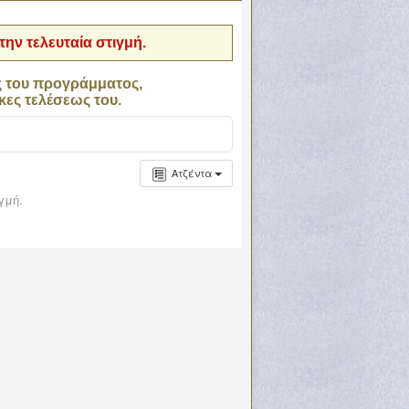
ην τελευταία στιγμή.
ς του προγράμματος,
κες τελέσεως του.
Ατζέντα
γμή.