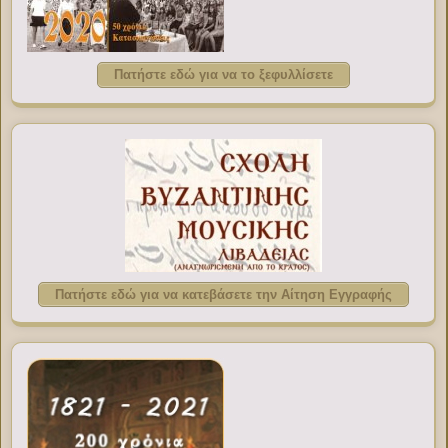
Πατήστε εδώ για να το ξεφυλλίσετε
Πατήστε εδώ για να κατεβάσετε την Αίτηση Εγγραφής