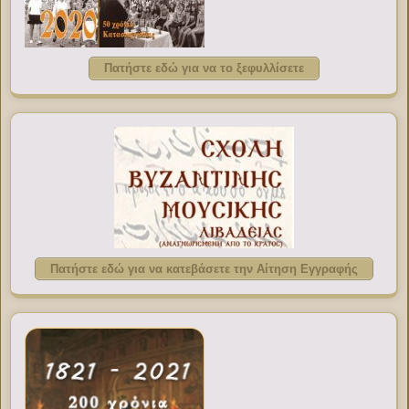
Πατήστε εδώ για να το ξεφυλλίσετε
Πατήστε εδώ για να κατεβάσετε την Αίτηση Εγγραφής