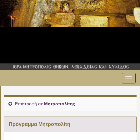
Εναλ
πλοήγ
Επιστροφή σε
Μητροπολίτης
Πρόγραμμα Μητροπολίτη