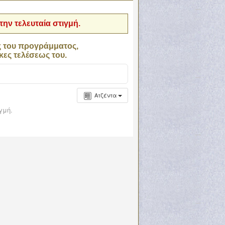
ην τελευταία στιγμή.
ς του προγράμματος,
κες τελέσεως του.
Ατζέντα
γμή.