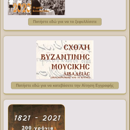
Πατήστε εδώ για να το ξεφυλλίσετε
Πατήστε εδώ για να κατεβάσετε την Αίτηση Εγγραφής