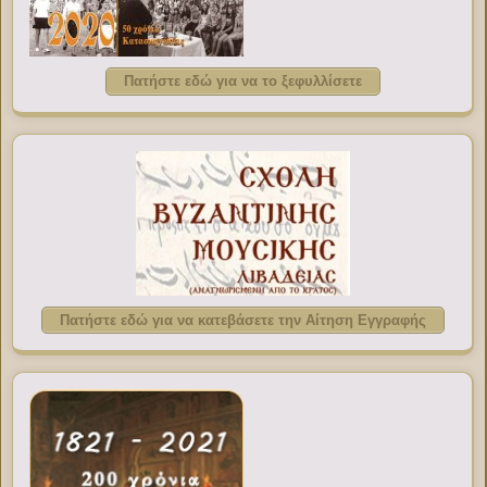
Πατήστε εδώ για να το ξεφυλλίσετε
Πατήστε εδώ για να κατεβάσετε την Αίτηση Εγγραφής