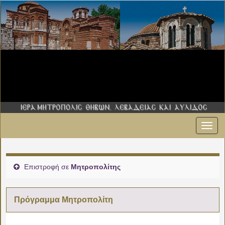
Εναλ
πλοήγ
Επιστροφή σε
Μητροπολίτης
Πρόγραμμα Μητροπολίτη