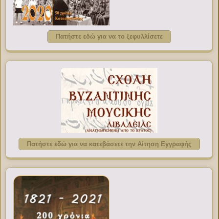
Πατήστε εδώ για να το ξεφυλλίσετε
Πατήστε εδώ για να κατεβάσετε την Αίτηση Εγγραφής