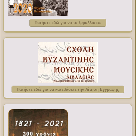
Πατήστε εδώ για να το ξεφυλλίσετε
Πατήστε εδώ για να κατεβάσετε την Αίτηση Εγγραφής