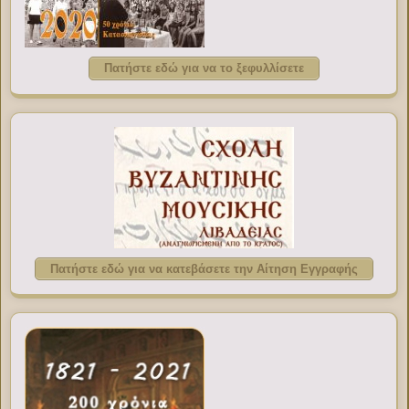
Πατήστε εδώ για να το ξεφυλλίσετε
Πατήστε εδώ για να κατεβάσετε την Αίτηση Εγγραφής