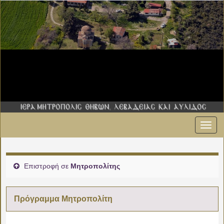
Εναλ
πλοήγ
Επιστροφή σε
Μητροπολίτης
Πρόγραμμα Μητροπολίτη