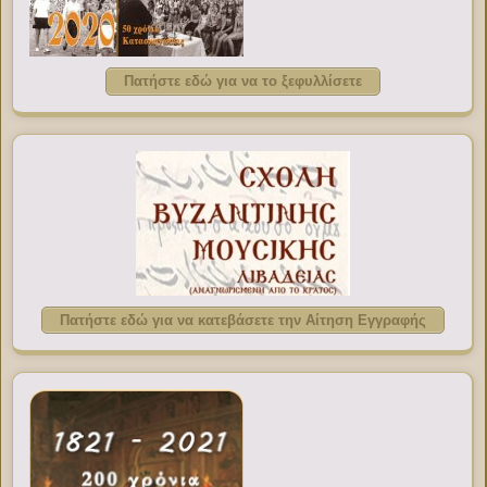
Πατήστε εδώ για να το ξεφυλλίσετε
Πατήστε εδώ για να κατεβάσετε την Αίτηση Εγγραφής