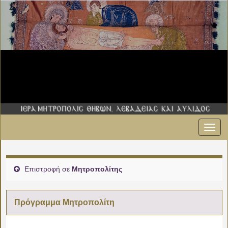
Εναλ
πλοήγ
Επιστροφή σε
Μητροπολίτης
Πρόγραμμα Μητροπολίτη