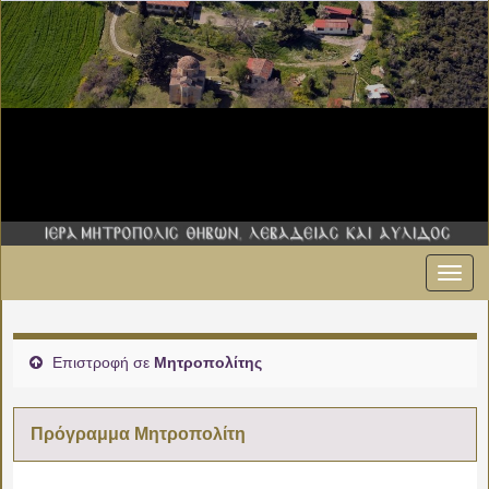
Εναλ
πλοήγ
Επιστροφή σε
Μητροπολίτης
Πρόγραμμα Μητροπολίτη