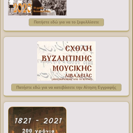
Πατήστε εδώ για να το ξεφυλλίσετε
Πατήστε εδώ για να κατεβάσετε την Αίτηση Εγγραφής