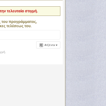
ην τελευταία στιγμή.
ς του προγράμματος,
κες τελέσεως του.
Ατζέντα
γμή.