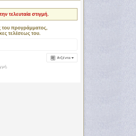
ην τελευταία στιγμή.
ς του προγράμματος,
κες τελέσεως του.
Ατζέντα
γμή.