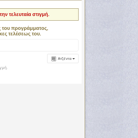
ην τελευταία στιγμή.
ς του προγράμματος,
κες τελέσεως του.
Ατζέντα
γμή.