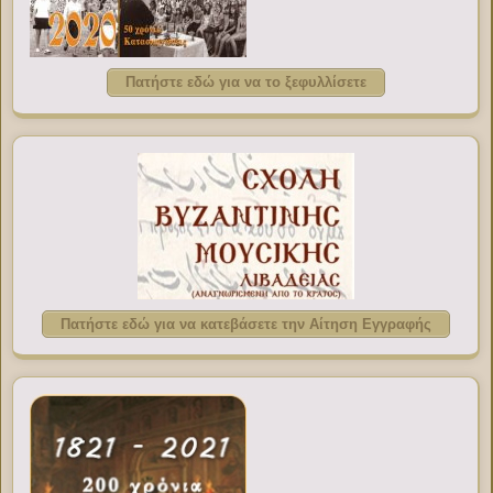
Πατήστε εδώ για να το ξεφυλλίσετε
Πατήστε εδώ για να κατεβάσετε την Αίτηση Εγγραφής