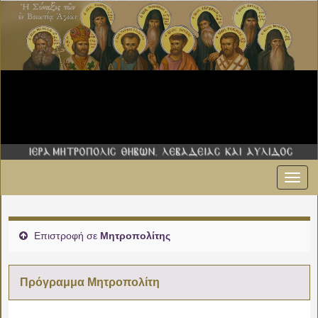
Εναλ
πλοήγ
Επιστροφή σε
Μητροπολίτης
Πρόγραμμα Μητροπολίτη