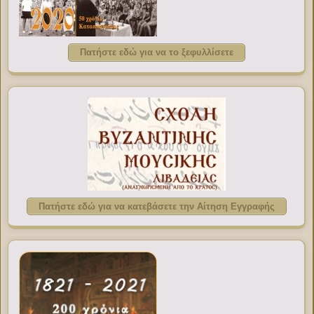
Πατήστε εδώ για να το ξεφυλλίσετε
Πατήστε εδώ για να κατεβάσετε την Αίτηση Εγγραφής