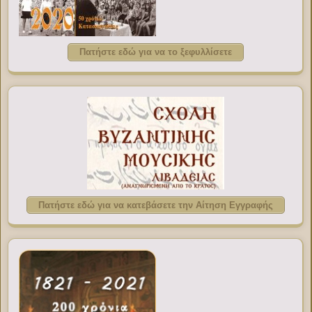
Πατήστε εδώ για να το ξεφυλλίσετε
Πατήστε εδώ για να κατεβάσετε την Αίτηση Εγγραφής