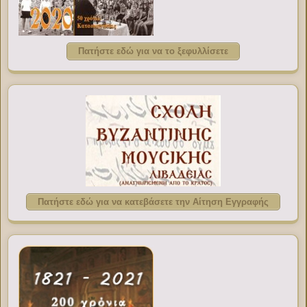
Πατήστε εδώ για να το ξεφυλλίσετε
Πατήστε εδώ για να κατεβάσετε την Αίτηση Εγγραφής