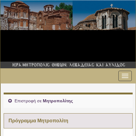
Εναλ
πλοήγ
Επιστροφή σε
Μητροπολίτης
Πρόγραμμα Μητροπολίτη