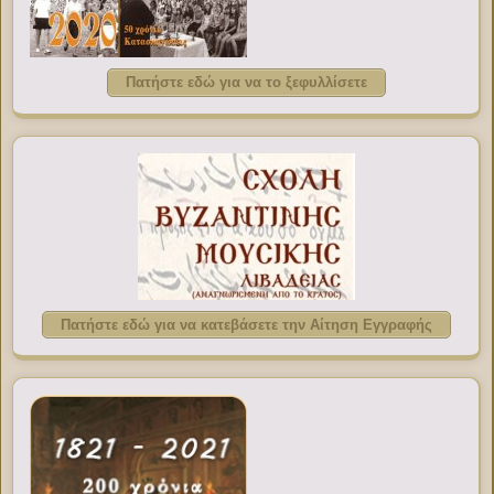
Πατήστε εδώ για να το ξεφυλλίσετε
Πατήστε εδώ για να κατεβάσετε την Αίτηση Εγγραφής