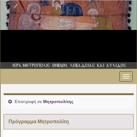
Εναλ
πλοήγ
Επιστροφή σε
Μητροπολίτης
Πρόγραμμα Μητροπολίτη