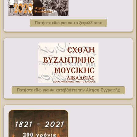
Πατήστε εδώ για να το ξεφυλλίσετε
Πατήστε εδώ για να κατεβάσετε την Αίτηση Εγγραφής