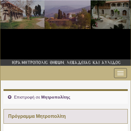
Εναλ
πλοήγ
Επιστροφή σε
Μητροπολίτης
Πρόγραμμα Μητροπολίτη