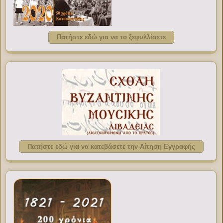
Πατήστε εδώ για να το ξεφυλλίσετε
Πατήστε εδώ για να κατεβάσετε την Αίτηση Εγγραφής