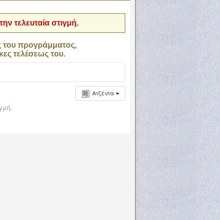
ην τελευταία στιγμή.
ς του προγράμματος,
κες τελέσεως του.
Ατζέντα
γμή.