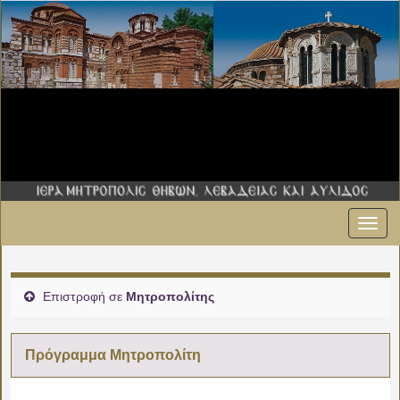
Εναλ
πλοήγ
Επιστροφή σε
Μητροπολίτης
Πρόγραμμα Μητροπολίτη