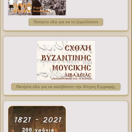
Πατήστε εδώ για να το ξεφυλλίσετε
Πατήστε εδώ για να κατεβάσετε την Αίτηση Εγγραφής