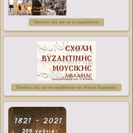
Πατήστε εδώ για να το ξεφυλλίσετε
Πατήστε εδώ για να κατεβάσετε την Αίτηση Εγγραφής