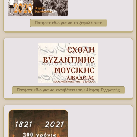
Πατήστε εδώ για να το ξεφυλλίσετε
Πατήστε εδώ για να κατεβάσετε την Αίτηση Εγγραφής