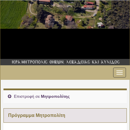
Εναλ
πλοήγ
Επιστροφή σε
Μητροπολίτης
Πρόγραμμα Μητροπολίτη