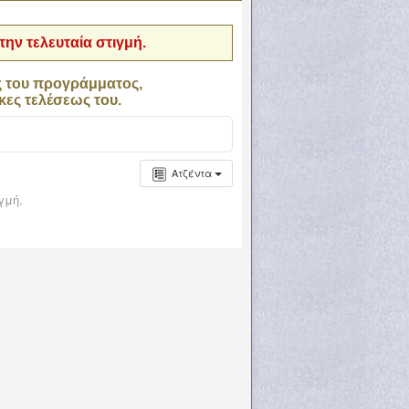
ην τελευταία στιγμή.
ς του προγράμματος,
κες τελέσεως του.
Ατζέντα
γμή.