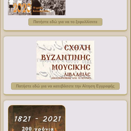
Πατήστε εδώ για να το ξεφυλλίσετε
Πατήστε εδώ για να κατεβάσετε την Αίτηση Εγγραφής