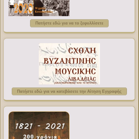
Πατήστε εδώ για να το ξεφυλλίσετε
Πατήστε εδώ για να κατεβάσετε την Αίτηση Εγγραφής