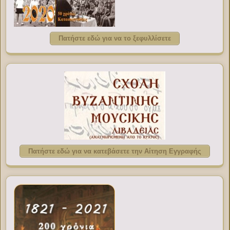
Πατήστε εδώ για να το ξεφυλλίσετε
Πατήστε εδώ για να κατεβάσετε την Αίτηση Εγγραφής