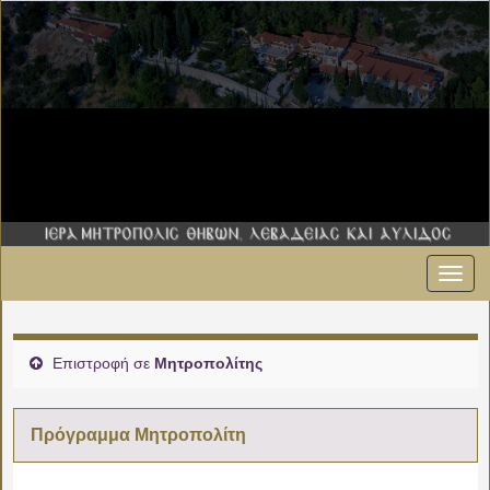
Εναλ
πλοήγ
Επιστροφή σε
Μητροπολίτης
Πρόγραμμα Μητροπολίτη