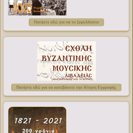
Πατήστε εδώ για να το ξεφυλλίσετε
Πατήστε εδώ για να κατεβάσετε την Αίτηση Εγγραφής