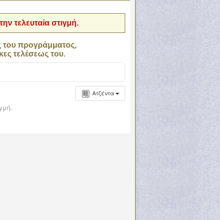
ην τελευταία στιγμή.
ς του προγράμματος,
κες τελέσεως του.
Ατζέντα
γμή.