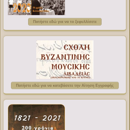
Πατήστε εδώ για να το ξεφυλλίσετε
Πατήστε εδώ για να κατεβάσετε την Αίτηση Εγγραφής