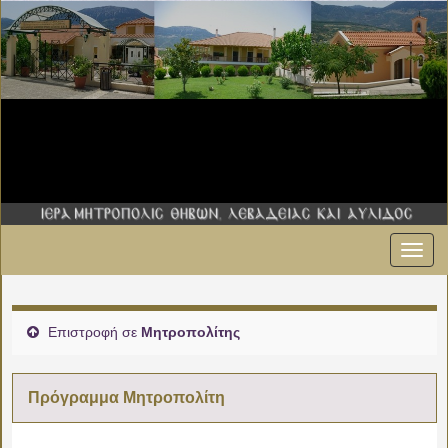
Εναλ
πλοήγ
Επιστροφή σε
Μητροπολίτης
Πρόγραμμα Μητροπολίτη