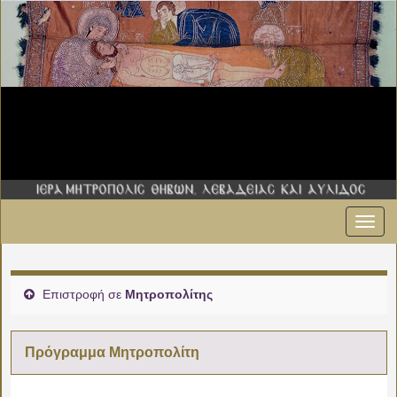
Εναλ
πλοήγ
Επιστροφή σε
Μητροπολίτης
Πρόγραμμα Μητροπολίτη