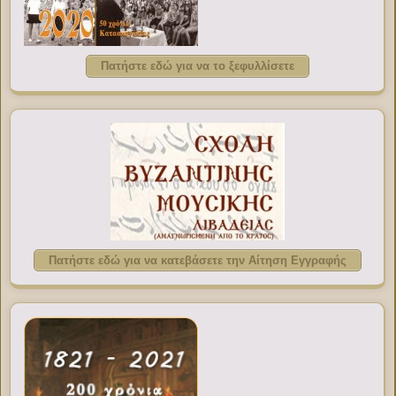
Πατήστε εδώ για να το ξεφυλλίσετε
Πατήστε εδώ για να κατεβάσετε την Αίτηση Εγγραφής