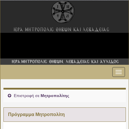
Εναλ
πλοήγ
Επιστροφή σε
Μητροπολίτης
Πρόγραμμα Μητροπολίτη