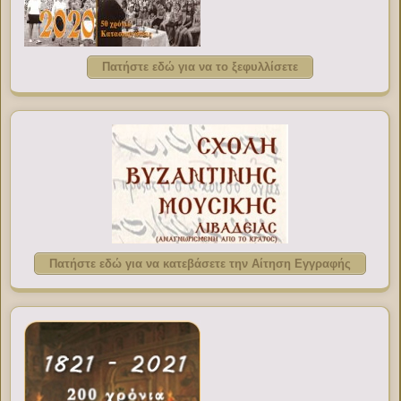
Πατήστε εδώ για να το ξεφυλλίσετε
Πατήστε εδώ για να κατεβάσετε την Αίτηση Εγγραφής