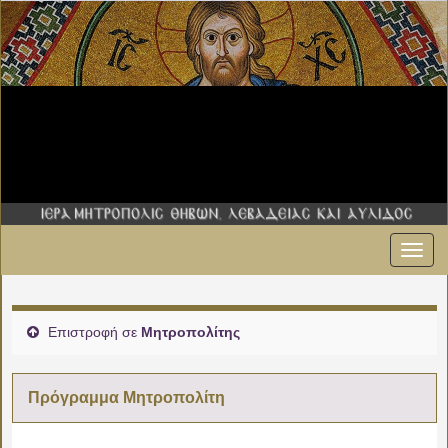
Εναλ
πλοήγ
Επιστροφή σε
Μητροπολίτης
Πρόγραμμα Μητροπολίτη