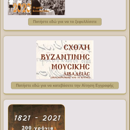
Πατήστε εδώ για να το ξεφυλλίσετε
Πατήστε εδώ για να κατεβάσετε την Αίτηση Εγγραφής