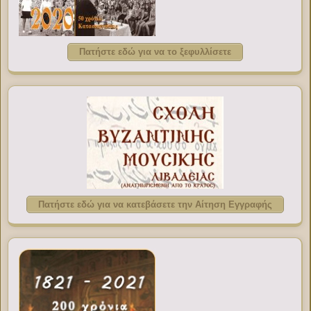
Πατήστε εδώ για να το ξεφυλλίσετε
Πατήστε εδώ για να κατεβάσετε την Αίτηση Εγγραφής