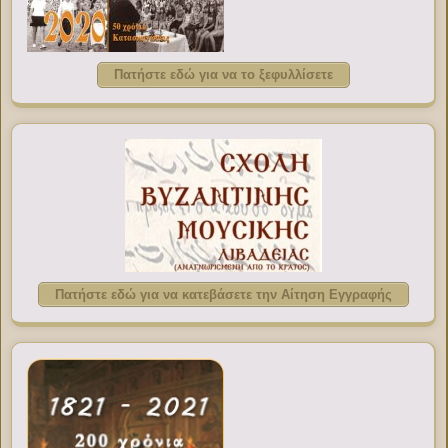
Πατήστε εδώ για να το ξεφυλλίσετε
Πατήστε εδώ για να κατεβάσετε την Αίτηση Εγγραφής