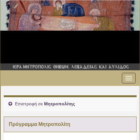
Εναλ
πλοήγ
Επιστροφή σε
Μητροπολίτης
Πρόγραμμα Μητροπολίτη