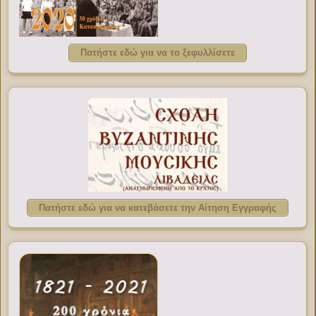
Πατήστε εδώ για να το ξεφυλλίσετε
Πατήστε εδώ για να κατεβάσετε την Αίτηση Εγγραφής