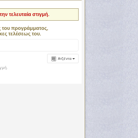
ην τελευταία στιγμή.
ς του προγράμματος,
κες τελέσεως του.
Ατζέντα
γμή.