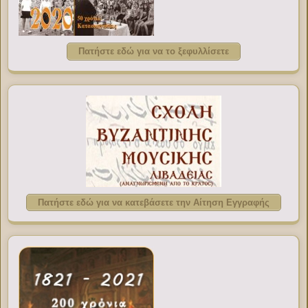
Πατήστε εδώ για να το ξεφυλλίσετε
Πατήστε εδώ για να κατεβάσετε την Αίτηση Εγγραφής