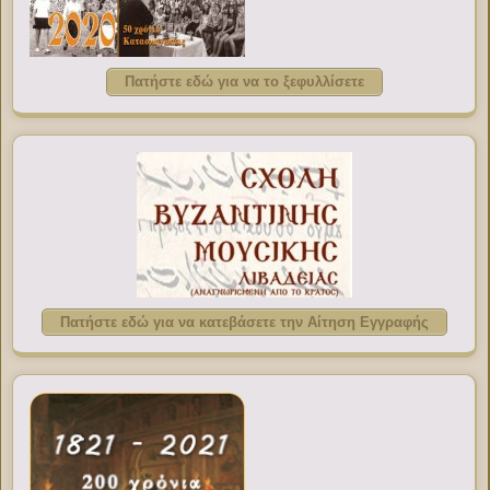
Πατήστε εδώ για να το ξεφυλλίσετε
Πατήστε εδώ για να κατεβάσετε την Αίτηση Εγγραφής