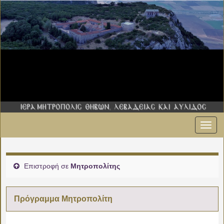
Εναλ
πλοήγ
Επιστροφή σε
Μητροπολίτης
Πρόγραμμα Μητροπολίτη