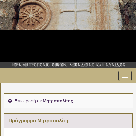
Εναλ
πλοήγ
Επιστροφή σε
Μητροπολίτης
Πρόγραμμα Μητροπολίτη