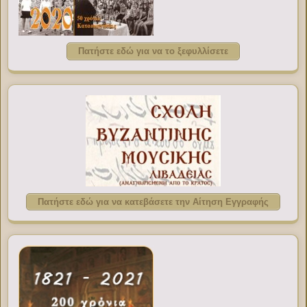
Πατήστε εδώ για να το ξεφυλλίσετε
Πατήστε εδώ για να κατεβάσετε την Αίτηση Εγγραφής