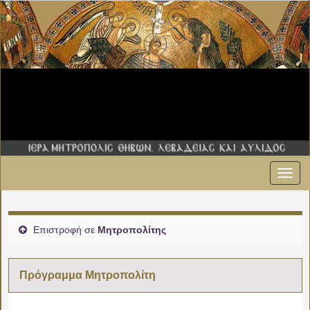
Εναλ
πλοήγ
Επιστροφή σε
Μητροπολίτης
Πρόγραμμα Μητροπολίτη