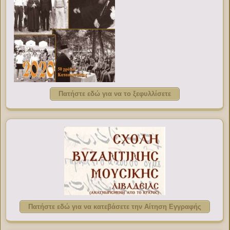
Πατήστε εδώ για να το ξεφυλλίσετε
Πατήστε εδώ για να κατεβάσετε την Αίτηση Εγγραφής