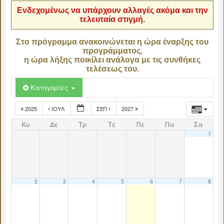
Ενδεχομένως να υπάρχουν αλλαγές ακόμα και την
τελευταία στιγμή.
Στο πρόγραμμα ανακοινώνεται η ώρα έναρξης του
προγράμματος,
η ώρα λήξης ποικίλει ανάλογα με τις συνθήκες
τελέσεως του.
Κατηγορίες
2025
ΙΟΎΛ
ΣΕΠ
2027
Κυ
Δε
Τρ
Τε
Πε
Πα
Σα
1
2
3
4
5
6
7
8