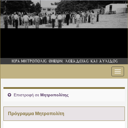
Εναλ
πλοήγ
Επιστροφή σε
Μητροπολίτης
Πρόγραμμα Μητροπολίτη