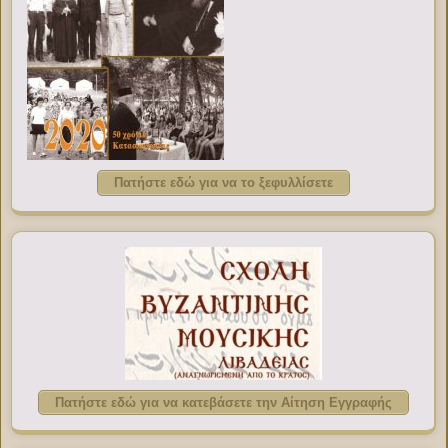
Πατήστε εδώ για να το ξεφυλλίσετε
Πατήστε εδώ για να κατεβάσετε την Αίτηση Εγγραφής