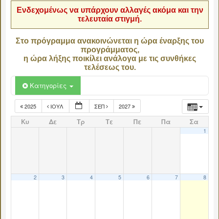
Ενδεχομένως να υπάρχουν αλλαγές ακόμα και την
τελευταία στιγμή.
Στο πρόγραμμα ανακοινώνεται η ώρα έναρξης του
προγράμματος,
η ώρα λήξης ποικίλει ανάλογα με τις συνθήκες
τελέσεως του.
Κατηγορίες
2025
ΙΟΎΛ
ΣΕΠ
2027
Κυ
Δε
Τρ
Τε
Πε
Πα
Σα
1
2
3
4
5
6
7
8