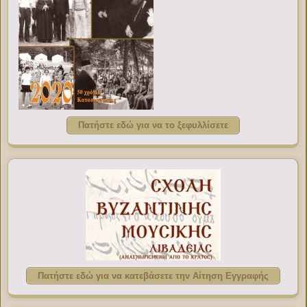
Πατήστε εδώ για να το ξεφυλλίσετε
Πατήστε εδώ για να κατεβάσετε την Αίτηση Εγγραφής