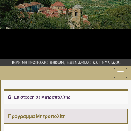
Εναλ
πλοήγ
Επιστροφή σε
Μητροπολίτης
Πρόγραμμα Μητροπολίτη