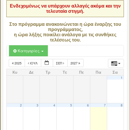
Ενδεχομένως να υπάρχουν αλλαγές ακόμα και την
τελευταία στιγμή.
Στο πρόγραμμα ανακοινώνεται η ώρα έναρξης του
προγράμματος,
η ώρα λήξης ποικίλει ανάλογα με τις συνθήκες
τελέσεως του.
Κατηγορίες
2025
ΙΟΎΛ
ΣΕΠ
2027
Κυ
Δε
Τρ
Τε
Πε
Πα
Σα
1
2
3
4
5
6
7
8