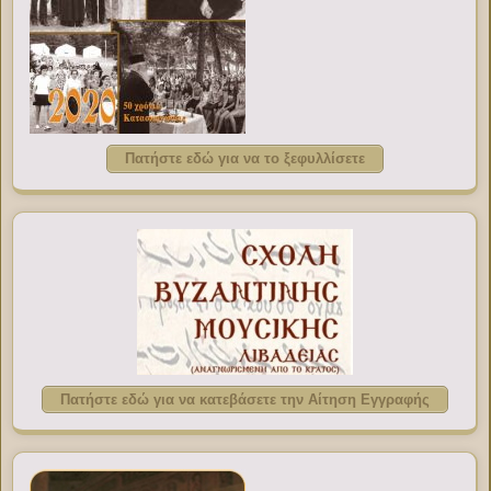
Πατήστε εδώ για να το ξεφυλλίσετε
Πατήστε εδώ για να κατεβάσετε την Αίτηση Εγγραφής