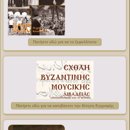
Πατήστε εδώ για να το ξεφυλλίσετε
Πατήστε εδώ για να κατεβάσετε την Αίτηση Εγγραφής