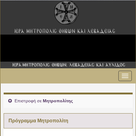
Εναλ
00:00
πλοήγ
01:00
Επιστροφή σε
Μητροπολίτης
02:00
Πρόγραμμα Μητροπολίτη
03:00