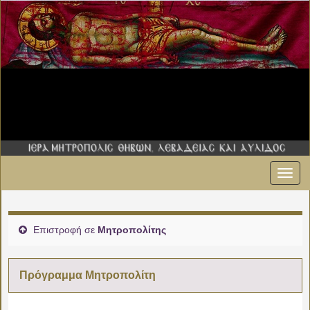
Εναλ
00:00
πλοήγ
01:00
Επιστροφή σε
Μητροπολίτης
02:00
Πρόγραμμα Μητροπολίτη
03:00