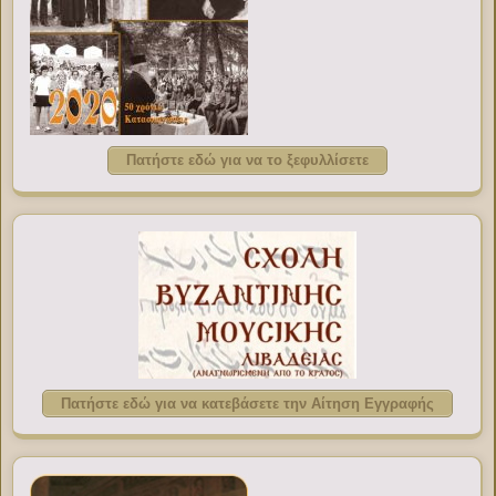
Πατήστε εδώ για να το ξεφυλλίσετε
Πατήστε εδώ για να κατεβάσετε την Αίτηση Εγγραφής