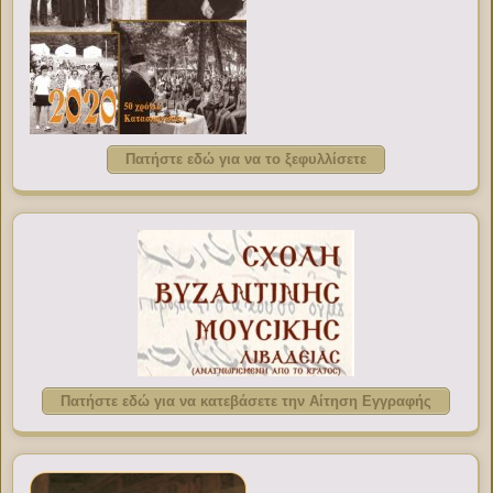
Πατήστε εδώ για να το ξεφυλλίσετε
Πατήστε εδώ για να κατεβάσετε την Αίτηση Εγγραφής