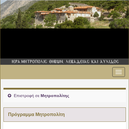
Εναλ
00:00
πλοήγ
01:00
Επιστροφή σε
Μητροπολίτης
02:00
Πρόγραμμα Μητροπολίτη
03:00