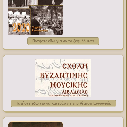
Πατήστε εδώ για να το ξεφυλλίσετε
Πατήστε εδώ για να κατεβάσετε την Αίτηση Εγγραφής